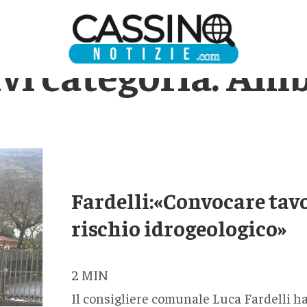
vi categoria:
Amb
Fardelli:«Convocare tavo
rischio idrogeologico»
2
MIN
Il consigliere comunale Luca Fardelli ha