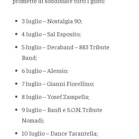
promette di soddisfare tutti i gusti:
3 luglio – Nostalgia 90;
4 luglio – Sal Esposito;
5 luglio – Decaband – 883 Tribute
Band;
6 luglio – Alessio;
7 luglio – Gianni Fiorellino;
8 luglio – Yosef Zampella;
9 luglio – Banfi e S.O.N. Tribute
Nomadi;
10 luglio – Dance Tarantella;