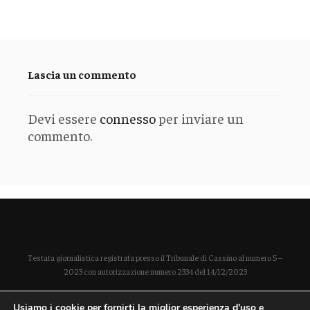
Lascia un commento
Devi essere
connesso
per inviare un
commento.
Testata giornalistica registrata presso il Tribunale di Cassino al numero 5 –
2023 con autorizzazione numero 2334 del 14/12/2023
Direttore responsabile Paola Enrica Polidoro
Usiamo i cookie per fornirti la miglior esperienza d'uso e