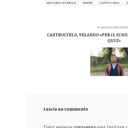
ANTONIO DI BELLA
BIDEN
CAPITO HILL
ARTICOLO PRECEDEN
CASTROCIELO, VELARDO:«PER IL SIN
QUIZ»
Lascia un commento
Devi essere
connesso
per inviare