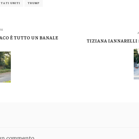
STATI UNITI
TRUMP
TE
A
DACO È TUTTO UN BANALE
TIZIANA IANNARELLI 
 un commento.