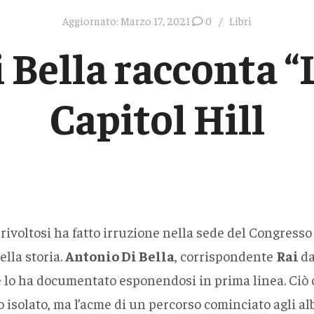
Aggiornato:
Marzo 17, 2021
0
Libri
 Bella racconta “L
Capitol Hill
 rivoltosi ha fatto irruzione nella sede del Congres
lla storia.
Antonio Di Bella
, corrispondente
Rai
da
 e lo ha documentato esponendosi in prima linea. Ciò
 isolato, ma l’acme di un percorso cominciato agli al