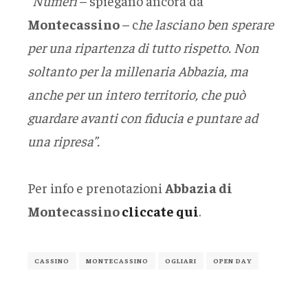
“
Numeri
– spiegano ancora da
Montecassino
– c
he lasciano ben sperare
per una ripartenza di tutto rispetto. Non
soltanto per la millenaria Abbazia, ma
anche per un intero territorio, che può
guardare avanti con fiducia e puntare ad
una ripresa”.
Per info e prenotazioni
Abbazia di
Montecassino
cliccate qui
.
CASSINO
MONTECASSINO
OGLIARI
OPEN DAY