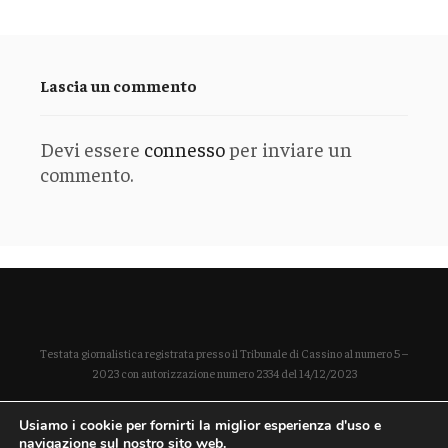
Lascia un commento
Devi essere
connesso
per inviare un
commento.
Testata giornalistica registrata presso il Tribunale di Cassino al numero 5 –
2023 con autorizzazione numero 2334 del 14/12/2023
Direttore responsabile Paola Enrica Polidoro
Usiamo i cookie per fornirti la miglior esperienza d'uso e
P. IVA 03254490604
navigazione sul nostro sito web.