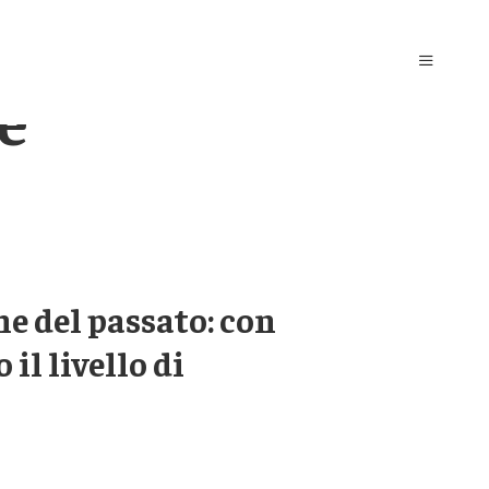
e
he del passato: con
l livello di