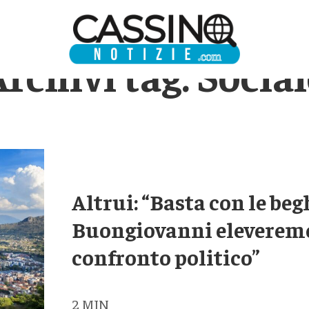
rchivi tag:
Social
Altrui: “Basta con le beg
Buongiovanni eleveremo i
confronto politico”
2
MIN