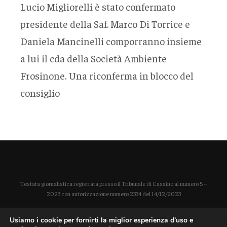
Lucio Migliorelli è stato confermato
presidente della Saf. Marco Di Torrice e
Daniela Mancinelli comporranno insieme
a lui il cda della Società Ambiente
Frosinone. Una riconferma in blocco del
consiglio
Testata giornalistica registrata presso il Tribunale di Cassino al numero 5 –
2023 con autorizzazione numero 2334 del 14/12/2023
Direttore responsabile Paola Enrica Polidoro
Usiamo i cookie per fornirti la miglior esperienza d'uso e
P. IVA 03254490604