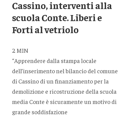
Cassino, interventi alla
scuola Conte. Liberi e
Forti al vetriolo
2
MIN
“Apprendere dalla stampa locale
dell’inserimento nel bilancio del comune
di Cassino di un finanziamento per la
demolizione e ricostruzione della scuola
media Conte è sicuramente un motivo di
grande soddisfazione