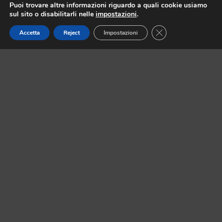
Puoi trovare altre informazioni riguardo a quali cookie usiamo
sul sito o disabilitarli nelle
impostazioni
.
Close GDPR Cookie
Accetta
Reject
Impostazioni
Acea, lunedì sospensione
idrica a Cassino
< 1
MIN
Si comunica che, per lavori di
manutenzione programmata da effettuarsi
sulla rete idrica, lunedì 11 luglio dalle ore
08:00 fino alle ore 12:00 si verificherà una
sospensione del flusso idrico nel Comune
di