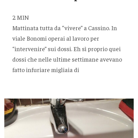
2
MIN
Mattinata tutta da “vivere” a Cassino. In
viale Bonomi operai al lavoro per
“intervenire” sui dossi. Eh sì proprio quei
dossi che nelle ultime settimane avevano
fatto infuriare migliaia di