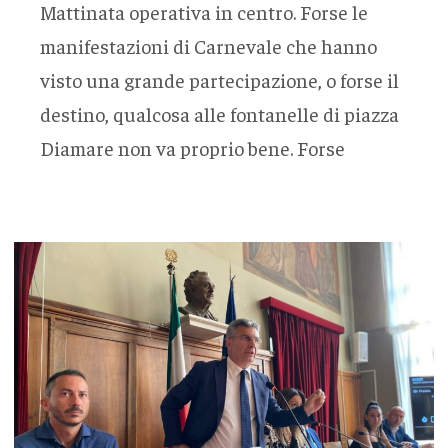
Mattinata operativa in centro. Forse le
manifestazioni di Carnevale che hanno
visto una grande partecipazione, o forse il
destino, qualcosa alle fontanelle di piazza
Diamare non va proprio bene. Forse