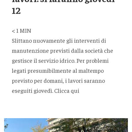
12
< 1
MIN
Slittano nuovamente gli interventi di
manutenzione previsti dalla società che
gestisce il servizio idrico. Per problemi
legati presumibilmente al maltempo
previsto per domani, i lavori saranno
eseguiti giovedì. Clicca qui