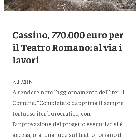
Cassino, 770.000 euro per
il Teatro Romano: al via i
lavori
< 1
MIN
A rendere noto l’aggiornamento dell’iter il
Comune. “Completato dapprima il sempre
tortuoso iter burocratico, con
l’approvazione del progetto esecutivo si è
accesa, ora, una luce sul teatro romano di