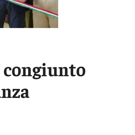
 congiunto
anza