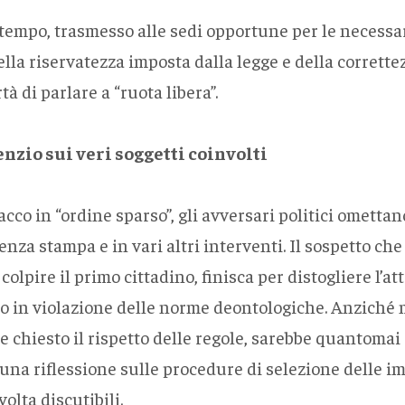
empo, trasmesso alle sedi opportune per le necessarie
della riservatezza imposta dalla legge e della corrette
à di parlare a “ruota libera”.
enzio sui veri soggetti coinvolti
cco in “ordine sparso”, gli avversari politici omettan
nza stampa e in vari altri interventi. Il sospetto che 
colpire il primo cittadino, finisca per distogliere l’a
to in violazione delle norme deontologiche. Anziché m
hiesto il rispetto delle regole, sarebbe quantomai o
na riflessione sulle procedure di selezione delle im
volta discutibili.