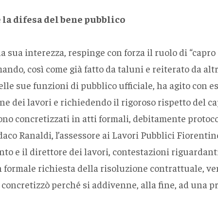
 la difesa del bene pubblico
sua interezza, respinge con forza il ruolo di “capro 
ando, così come già fatto da taluni e reiterato da altr
o delle sue funzioni di pubblico ufficiale, ha agito co
e dei lavori e richiedendo il rigoroso rispetto del cap
ono concretizzati in atti formali, debitamente protocol
daco Ranaldi, l’assessore ai Lavori Pubblici Fiorenti
o e il direttore dei lavori, contestazioni riguardant
on formale richiesta della risoluzione contrattuale, 
 concretizzò perché si addivenne, alla fine, ad una p