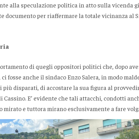
nte alla speculazione politica in atto sulla vicenda g
e documento per riaffermare la totale vicinanza al Si
ria
mento di quegli oppositori politici che, dopo aver 
a ci fosse anche il sindaco Enzo Salera, in modo mald
più disparati, di accostare la sua figura al provve
di Cassino. E’ evidente che tali attacchi, condotti an
 mirato e tuttora mirano esclusivamente a fare volgar