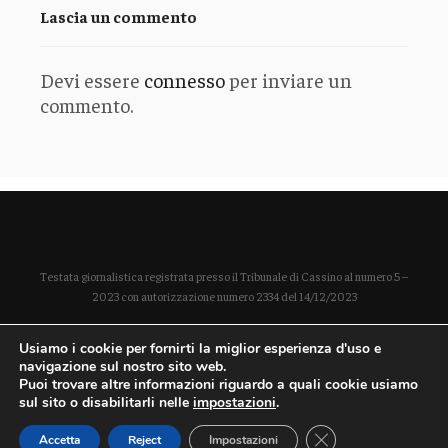
Lascia un commento
Devi essere
connesso
per inviare un
commento.
Testata giornalistica registrata presso il Tribunale di Cassino al numero 5 –
2023 con autorizzazione numero 2334 del 14/12/2023
Direttore responsabile Paola Enrica Polidoro
Usiamo i cookie per fornirti la miglior esperienza d'uso e
P. IVA 03254490604
navigazione sul nostro sito web.
Puoi trovare altre informazioni riguardo a quali cookie usiamo
sul sito o disabilitarli nelle
impostazioni
.
Close GDPR Cookie
Accetta
Reject
Impostazioni