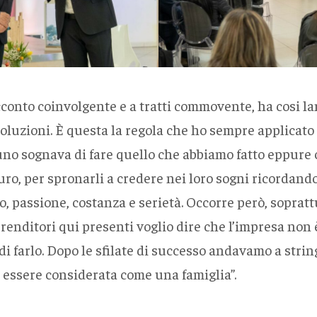
cconto coinvolgente e a tratti commovente, ha cosi 
oluzioni. È questa la regola che ho sempre applicato 
 sognava di fare quello che abbiamo fatto eppure ci
turo, per spronarli a credere nei loro sogni ricordando
passione, costanza e serietà. Occorre però, soprattut
enditori qui presenti voglio dire che l’impresa non è
i di farlo. Dopo le sfilate di successo andavamo a str
 essere considerata come una famiglia”.