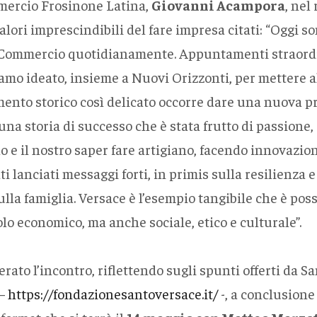
mercio Frosinone Latina,
Giovanni Acampora
, nel
lori imprescindibili del fare impresa citati: “Oggi so
 Commercio quotidianamente. Appuntamenti straordi
iamo ideato, insieme a Nuovi Orizzonti, per mettere al 
nto storico così delicato occorre dare una nuova pr
a storia di successo che è stata frutto di passione, 
lo e il nostro saper fare artigiano, facendo innovaz
ti lanciati messaggi forti, in primis sulla resilienza 
la famiglia. Versace è l’esempio tangibile che è possi
lo economico, ma anche sociale, etico e culturale”.
ato l’incontro, riflettendo sugli spunti offerti da S
 –
https://fondazionesantoversace.it/
-, a conclusion