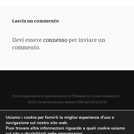
Lascia un commento
Devi essere
connesso
per inviare un
commento.
Testata giornalistica registrata presso il Tribunale di Cassino al numero 5 –
2023 con autorizzazione numero 2334 del 14/12/2023
Direttore responsabile Paola Enrica Polidoro
Usiamo i cookie per fornirti la miglior esperienza d'uso e
P. IVA 03254490604
navigazione sul nostro sito web.
Puoi trovare altre informazioni riguardo a quali cookie usiamo
sul sito o disabilitarli nelle
impostazioni
.