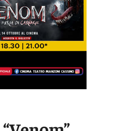
a “Venom”