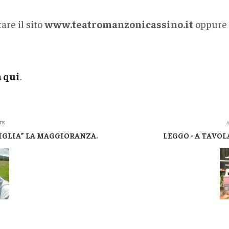
are il sito
www.teatromanzonicassino.it
oppure 
a qui
.
TE
A
IGLIA” LA MAGGIORANZA.
LEGGO - A TAVOL