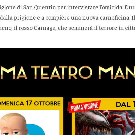
igione di San Quentin per intervistare l’omicida. Dur
alla prigione e a compiere una nuova carneficina. Il k
eno, il rosso Carnage, che seminerà il terrore in citt