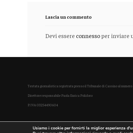
Lascia un commento
Devi essere
connesso
per inviare
Testata giornalistica registrata presso il Tribunale di Cassino al nume
Direttore responsabile Paola Enrica Polidoro
P. IVA 03254490604
Usiamo i cookie per fornirti la miglior esperienza d'