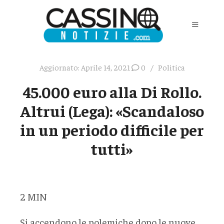
Aggiornato:
Aprile 14, 2021
0
Politica
45.000 euro alla Di Rollo.
Altrui (Lega): «Scandaloso
in un periodo difficile per
tutti»
2
MIN
Si accendono le polemiche dopo le nuove