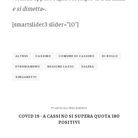
e si dimetta
».
[smartslider3 slider=”10″]
ALTRUI
CASSINO
COMUNE DI CASSINO
DI ROLLO
ETRURIANEWS
REGIONE LAZIO
SALERA
ZINGARETTI
ARTICOLO PRECEDENTE
COVID 19 - A CASSINO SI SUPERA QUOTA 180
POSITIVI