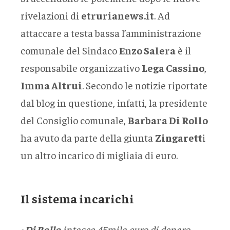
rivelazioni di
etrurianews.it
. Ad
attaccare a testa bassa l’amministrazione
comunale del Sindaco
Enzo Salera
è il
responsabile organizzativo
Lega Cassino
,
Imma Altrui
. Secondo le notizie riportate
dal blog in questione, infatti, la presidente
del Consiglio comunale,
Barbara Di Rollo
ha avuto da parte della giunta
Zingarett
i
un altro incarico di migliaia di euro.
Il sistema incarichi
«
Di Rollo
intasca 45mila euro di denaro