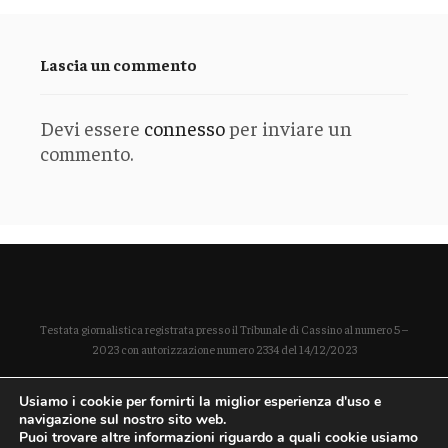
Lascia un commento
Devi essere
connesso
per inviare un
commento.
Testata giornalistica registrata presso il Tribunale di Cassino al numero 5 –
2023 con autorizzazione numero 2334 del 14/12/2023
Direttore responsabile Paola Enrica Polidoro
Usiamo i cookie per fornirti la miglior esperienza d'uso e
P. IVA 03254490604
navigazione sul nostro sito web.
Puoi trovare altre informazioni riguardo a quali cookie usiamo