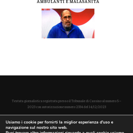
AMBULANTI E MALASANITÀ
Testata giornalistica registrata presso il Tribunale di Cassino al numero 5 –
2023 con autorizzazione numero 2334 del 14/12/2023
Direttore responsabile Paola Enrica Polidoro
Usiamo i cookie per fornirti la miglior esperienza d'uso e
P. IVA 03254490604
navigazione sul nostro sito web.
Puoi trovare altre informazioni riguardo a quali cookie usiamo