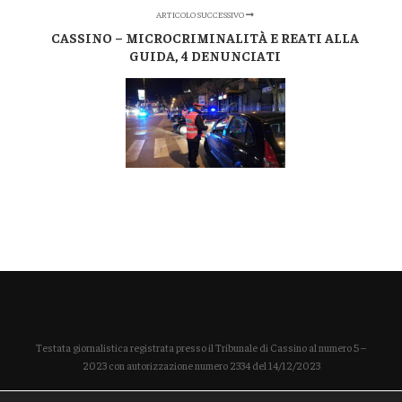
ARTICOLO SUCCESSIVO
CASSINO – MICROCRIMINALITÀ E REATI ALLA
GUIDA, 4 DENUNCIATI
Testata giornalistica registrata presso il Tribunale di Cassino al numero 5 –
2023 con autorizzazione numero 2334 del 14/12/2023
Direttore responsabile Paola Enrica Polidoro