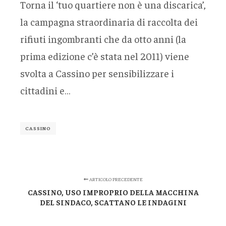
Torna il ‘tuo quartiere non è una discarica’,
la campagna straordinaria di raccolta dei
rifiuti ingombranti che da otto anni (la
prima edizione c’è stata nel 2011) viene
svolta a Cassino per sensibilizzare i
cittadini e…
CASSINO
ARTICOLO PRECEDENTE
CASSINO, USO IMPROPRIO DELLA MACCHINA
DEL SINDACO, SCATTANO LE INDAGINI